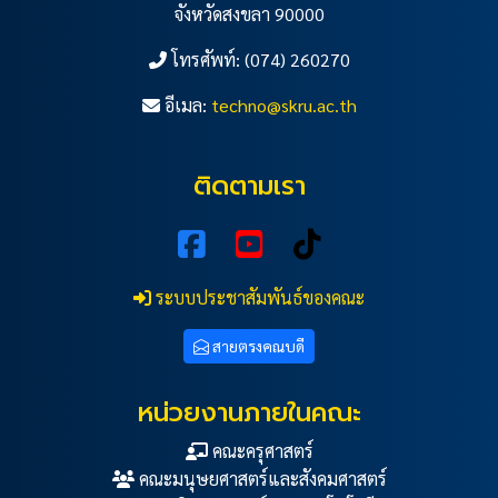
จังหวัดสงขลา 90000
โทรศัพท์: (074) 260270
อีเมล:
techno@skru.ac.th
ติดตามเรา
ระบบประชาสัมพันธ์ของคณะ
สายตรงคณบดี
หน่วยงานภายในคณะ
คณะครุศาสตร์
คณะมนุษยศาสตร์และสังคมศาสตร์